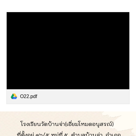
O22.pdf
โรงเรียนวัดบ้านจ่า(เอี่ยมโหมดอนุสรณ์)
ที่ตั้งอยู่ ๑๖/๕ หมู่ที่ ๕ ตำบลบ้านจ่า อำเภอ